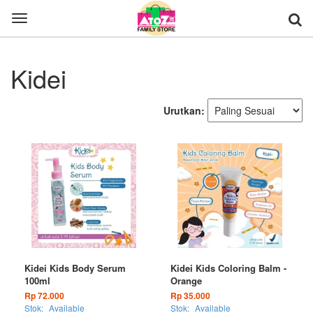
Toggle
navigation
Kidei
Urutkan:
Kidei Kids Body Serum
Kidei Kids Coloring Balm -
100ml
Orange
Rp 72.000
Rp 35.000
Stok:
Available
Stok:
Available