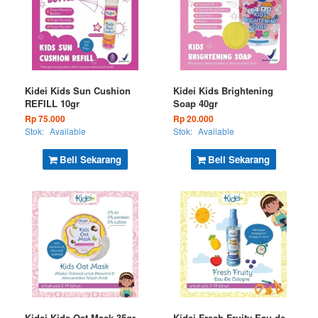
Kidei Kids Sun Cushion
Kidei Kids Brightening
REFILL 10gr
Soap 40gr
Rp 75.000
Rp 20.000
Stok:
Available
Stok:
Available
Beli Sekarang
Beli Sekarang
Kidei Kids Oat Mask 35gr
Kidei Fresh Fruity Eau de