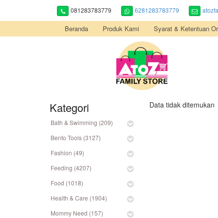
081283783779
6281283783779
atozf
Beranda
Produk Kami
Syarat & Ketentuan Or
Kategori
Data tidak ditemukan
Bath & Swimming (209)
Bento Tools (3127)
Fashion (49)
Feeding (4207)
Food (1018)
Health & Care (1904)
Mommy Need (157)