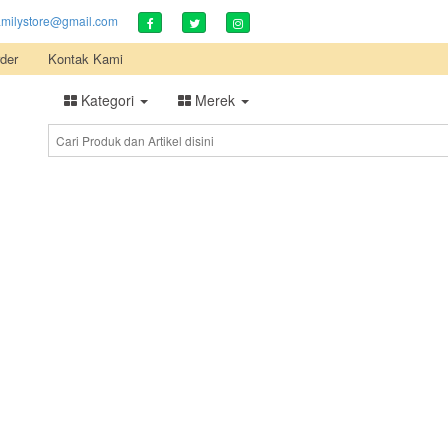
amilystore@gmail.com
der
Kontak Kami
Kategori
Merek